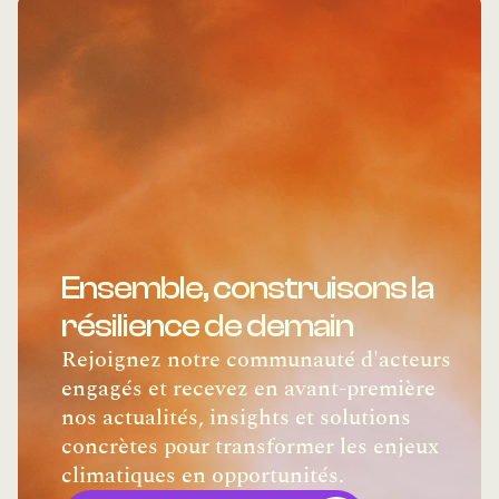
valeur
.
🎙️ Un nouvel épisode chaque semaine.
Décider face au climat commence ici.
Contenu : Tardigrade AI
Podcast : Notebook LM
Ensemble, construisons la 
résilience de demain
Rejoignez notre communauté d'acteurs 
engagés et recevez en avant-première 
nos actualités, insights et solutions 
concrètes pour transformer les enjeux 
climatiques en opportunités.